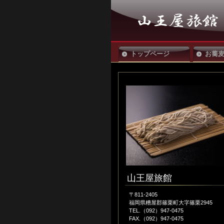
トップページ
お蕎
山王屋旅館
〒811-2405
福岡県糟屋郡篠栗町大字篠栗2945
TEL.（092）947-0475
FAX.（092）947-0475