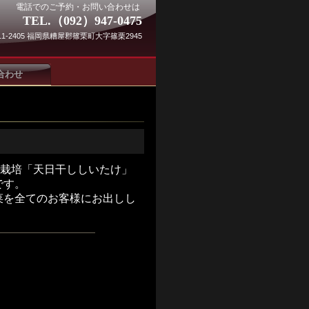
電話でのご予約・お問い合わせは
TEL.（092）947-0475
11-2405 福岡県糟屋郡篠栗町大字篠栗2945
合わせ
家栽培「天日干ししいたけ」
です。
菜を全てのお客様にお出しし