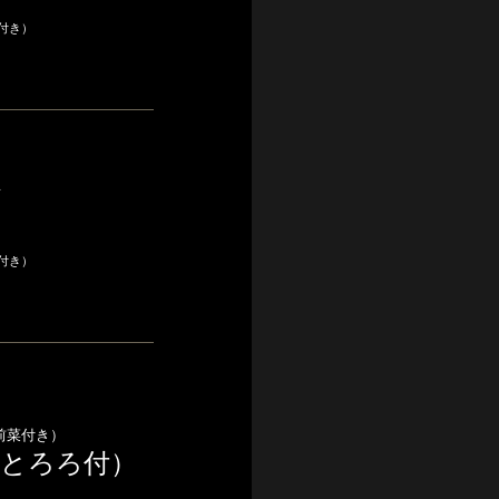
付き）
ば
付き）
前菜付き）
とろろ付）