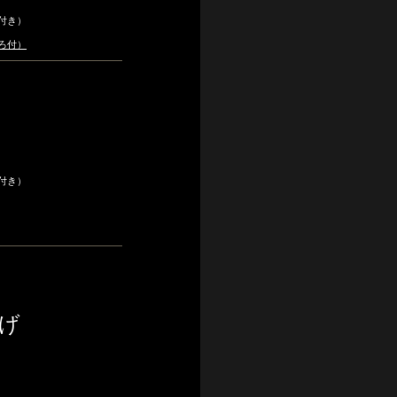
付き）
ろ付）
付き）
げ