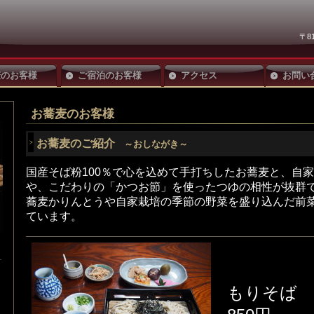
〒8
麦のお客様
ご宿泊のお客様
アクセス
お問い
お蕎麦のお客様
お蕎麦のご紹介
～おしながき～
国産そば粉100％で心を込めて手打ちしたお蕎麦と、自
や、こだわりの「かつお節」を使ったつゆの相性が抜群
蕎麦かりんとうや自家栽培の季節の野菜を盛り込んだ前
ています。
もりそば