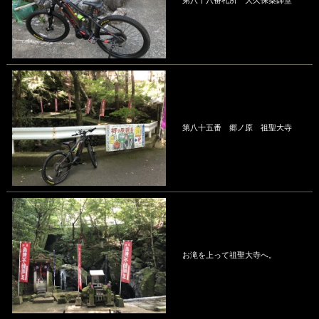
第八十五番 郷ノ原 祖聖大寺
お滝を上って祖聖大寺へ。