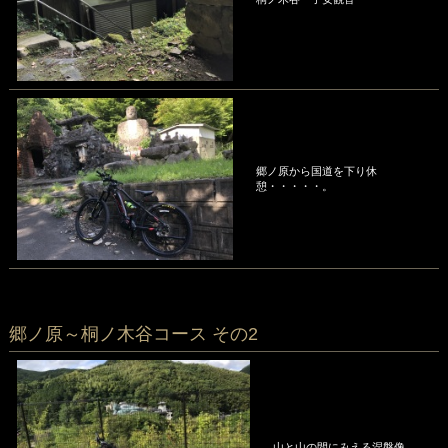
郷ノ原から国道を下り休
憩・・・・・。
郷ノ原～桐ノ木谷コース その2
山と山の間にみえる涅槃像。