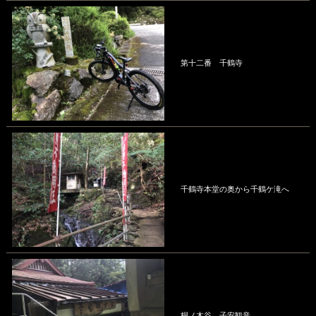
第十二番 千鶴寺
千鶴寺本堂の奥から千鶴ケ滝へ
桐ノ木谷 子安観音