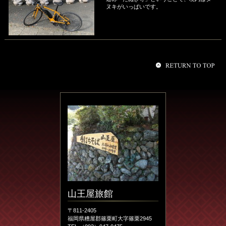
ヌキがいっぱいです。
山王屋旅館
〒811-2405
福岡県糟屋郡篠栗町大字篠栗2945