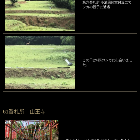
第六番札所 小浦薬師堂付近にて
シカの親子に遭遇
この日は6頭のシカに出会いまし
た。
61番札所 山王寺