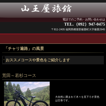
電話でのご予約・お問い合わせは
TEL.（092）947-0475
〒811-2405 福岡県糟屋郡篠栗町大字篠栗2945
「チャリ遍路」の風景
おススメコースや景色をご紹介します
荒田～若杉コース
大自然に囲まれて木々を見下ろす景色
は圧巻です。